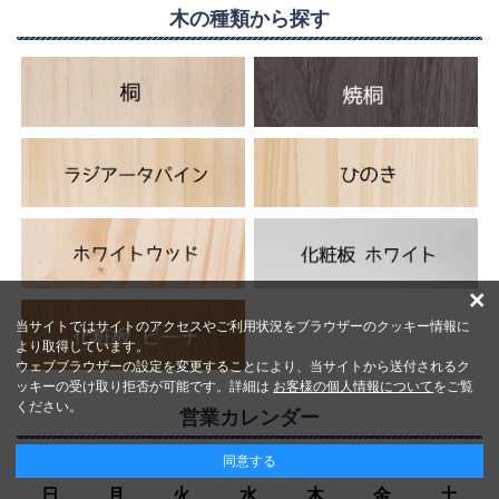
木の種類から探す
×
当サイトではサイトのアクセスやご利用状況をブラウザーのクッキー情報に
より取得しています。
ウェブブラウザーの設定を変更することにより、当サイトから送付されるク
ッキーの受け取り拒否が可能です。詳細は
お客様の個人情報について
をご覧
ください。
営業カレンダー
同意する
2026年8月の定休日
日
月
火
水
木
金
土