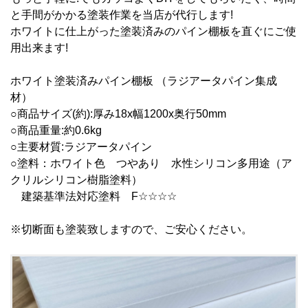
と手間がかかる塗装作業を当店が代行します!
ホワイトに仕上がった塗装済みのパイン棚板を直ぐにご使
用出来ます!
ホワイト塗装済みパイン棚板 （ラジアータパイン集成
材）
○商品サイズ(約):厚み18x幅1200x奥行50mm
○商品重量:約0.6kg
○主要材質:ラジアータパイン
○塗料：ホワイト色 つやあり 水性シリコン多用途（ア
クリルシリコン樹脂塗料）
建築基準法対応塗料 F☆☆☆☆
※切断面も塗装致しますので、ご安心ください。