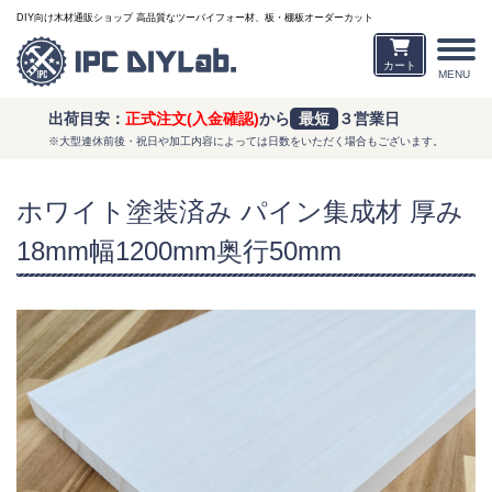
DIY向け木材通販ショップ 高品質なツーバイフォー材、板・棚板オーダーカット
カート
MENU
出荷目安：
正式注文(入金確認)
から
最短
３営業日
※大型連休前後・祝日や加工内容によっては日数をいただく場合もございます。
ホワイト塗装済み パイン集成材 厚み
18mm幅1200mm奥行50mm