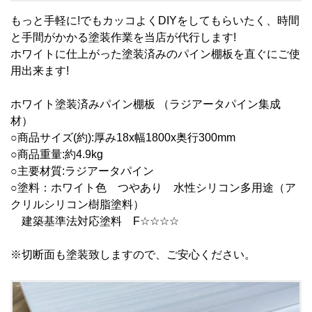
もっと手軽に!でもカッコよくDIYをしてもらいたく、時間
と手間がかかる塗装作業を当店が代行します!
ホワイトに仕上がった塗装済みのパイン棚板を直ぐにご使
用出来ます!
ホワイト塗装済みパイン棚板 （ラジアータパイン集成
材）
○商品サイズ(約):厚み18x幅1800x奥行300mm
○商品重量:約4.9kg
○主要材質:ラジアータパイン
○塗料：ホワイト色 つやあり 水性シリコン多用途（ア
クリルシリコン樹脂塗料）
建築基準法対応塗料 F☆☆☆☆
※切断面も塗装致しますので、ご安心ください。