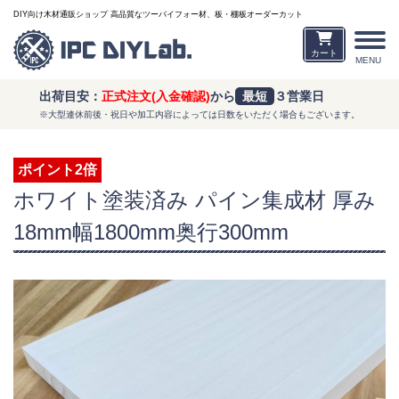
DIY向け木材通販ショップ 高品質なツーバイフォー材、板・棚板オーダーカット
カート
MENU
出荷目安：
正式注文(入金確認)
から
最短
３営業日
※大型連休前後・祝日や加工内容によっては日数をいただく場合もございます。
ポイント2倍
ホワイト塗装済み パイン集成材 厚み
18mm幅1800mm奥行300mm