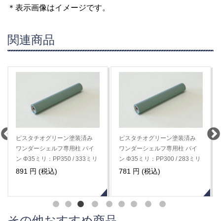
＊表示画像はイメージです。
関連商品
ピスタチオグリーン塗装済み
ピスタチオグリーン塗装済み
ワンダーシェルフ専用柱 パイ
ワンダーシェルフ専用柱 パイ
リ
ン Φ35ミリ：PP200 / 183ミリ
ン Φ35ミリ：PP150 / 133ミリ
【IPCDIYLab.オリジナル】
【IPCDIYLab.オリジナル】
616 円 (税込)
539 円 (税込)
その他おすすめ商品