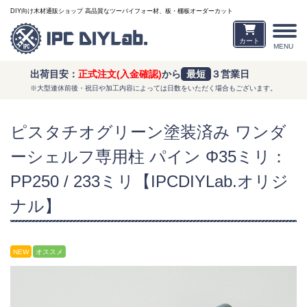
DIY向け木材通販ショップ 高品質なツーバイフォー材、板・棚板オーダーカット
カート
MENU
出荷目安：
正式注文(入金確認)
から
最短
３営業日
※大型連休前後・祝日や加工内容によっては日数をいただく場合もございます。
ピスタチオグリーン塗装済み ワンダ
ーシェルフ専用柱 パイン Φ35ミリ：
PP250 / 233ミリ【IPCDIYLab.オリジ
ナル】
NEW
オススメ