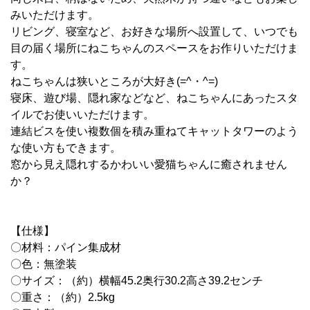
みいただけます。
リビング、寝室など、お好きな場所へ設置して、
いつでも
目の届く場所にねこちゃんのスペースをお作りいただけま
す。
ねこちゃんは狭いところが大好き(=^・^=)
寝床、遊び場、隠れ家などなど、ねこ
ちゃんにあったスタ
イルでお使いいただけます。
連結ビスを使い複数個を積み重ねて
キャットタワーのよう
な使い方もできます。
窓から見え隠れするかわいい愛猫ちゃんに癒されません
か？
【仕様】
〇材料：
パイン集成材
〇色：無塗装
〇サイズ：（約）横幅45.2奥行30.2高さ39.2センチ
〇重さ：（約）2.5kg