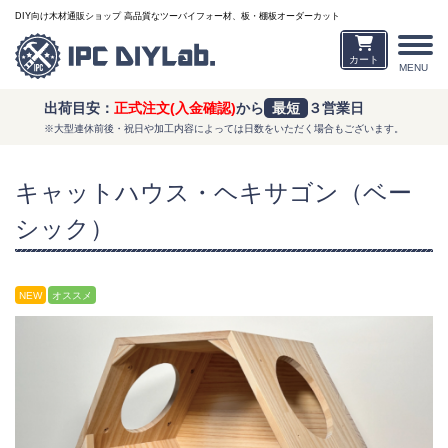
DIY向け木材通販ショップ 高品質なツーバイフォー材、板・棚板オーダーカット
カート
MENU
出荷目安：
正式注文(入金確認)
から
最短
３営業日
※大型連休前後・祝日や加工内容によっては日数をいただく場合もございます。
キャットハウス・ヘキサゴン（ベー
シック）
NEW
オススメ