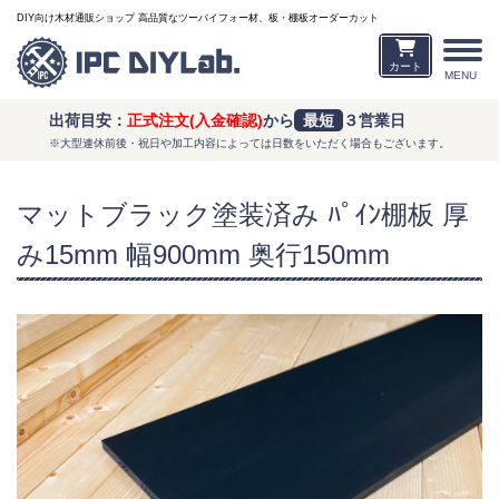
DIY向け木材通販ショップ 高品質なツーバイフォー材、板・棚板オーダーカット
カート
MENU
出荷目安：
正式注文(入金確認)
から
最短
３営業日
※大型連休前後・祝日や加工内容によっては日数をいただく場合もございます。
マットブラック塗装済み ﾊﾟｲﾝ棚板 厚
み15mm 幅900mm 奥行150mm