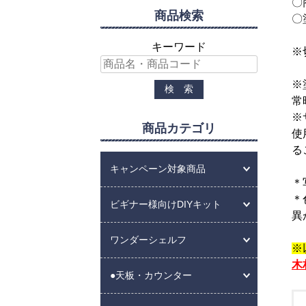
〇
商品検索
〇
キーワード
※
※
常
※
商品カテゴリ
使
る
キャンペーン対象商品
＊
＊
ビギナー様向けDIYキット
異
ワンダーシェルフ
※
木
●天板・カウンター