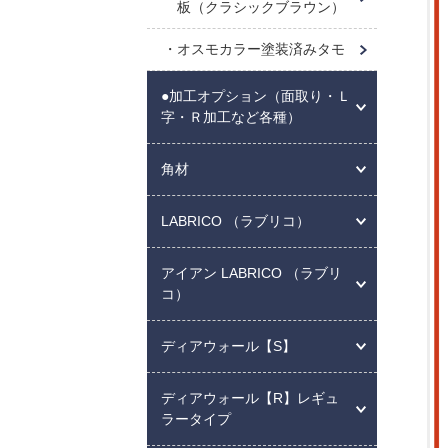
板（クラシックブラウン）
オスモカラー塗装済みタモ
●加工オプション（面取り・Ｌ
字・Ｒ加工など各種）
角材
LABRICO （ラブリコ）
アイアン LABRICO （ラブリ
コ）
ディアウォール【S】
ディアウォール【R】レギュ
ラータイプ