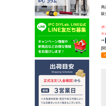
商
販
ポ
※
⇒
[