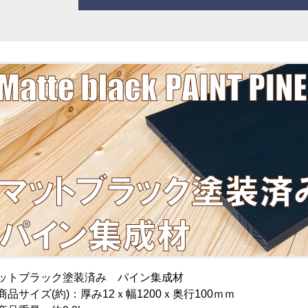
ットブラック塗装済み パイン集成材
商品サイズ(約)：厚み12ｘ幅1200ｘ奥行100ｍｍ