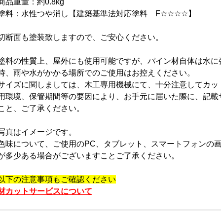
商品重量：約0.8kg
塗料：水性つや消し【建築基準法対応塗料 F☆☆☆☆】
切断面も塗装致しますので、ご安心ください。
塗料の性質上、屋外にも使用可能ですが、パイン材自体は水に
時、雨や水がかかる場所でのご使用はお控えください。
サイズに関しましては、木工専用機械にて、十分注意してカッ
用環境、保管期間等の要因により、お手元に届いた際に、記載
こと、ご了承ください。
写真はイメージです。
色味について、ご使用のPC、タブレット、スマートフォンの
が多少ある場合がございますことご了承ください。
以下の注意事項もご確認ください
材カットサービスについて