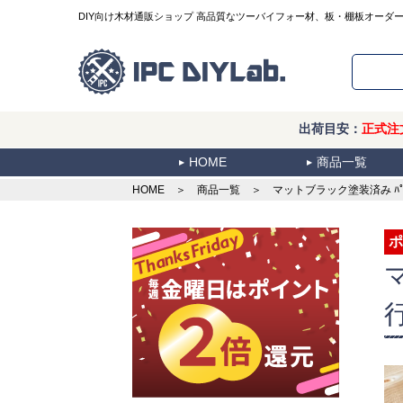
DIY向け木材通販ショップ 高品質なツーバイフォー材、板・棚板オーダ
出荷目安：
正式注
HOME
商品一覧
HOME
＞
商品一覧
＞ マットブラック塗装済み ﾊﾟｲﾝ
ポ
行