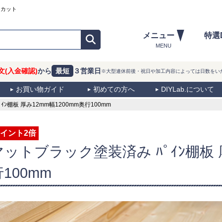
ーカット
メニュー
特選
MENU
文(入金確認)
から
最短
３営業日
※大型連休前後・祝日や加工内容によっては日数をい
お買い物ガイド
初めての方へ
DIYLab.について
棚板 厚み12mm幅1200mm奥行100mm
イント2倍
マットブラック塗装済み ﾊﾟｲﾝ棚板 厚
100mm