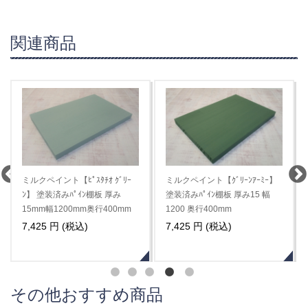
関連商品
ミルクペイント【ｸﾞﾘｰﾝｱｰﾐｰ】
ミルクペイント【ｲﾝﾃﾞｨｱﾝ ﾀｰｺｲ
塗装済みﾊﾟｲﾝ棚板 厚み15 幅
ｽﾞ】 塗装済みﾊﾟｲﾝ棚板 厚み
1200 奥行400mm
15mm幅1200mm奥行400mm
7,425 円 (税込)
7,425 円 (税込)
その他おすすめ商品