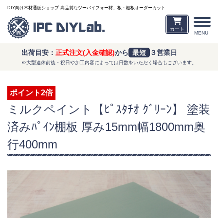
DIY向け木材通販ショップ 高品質なツーバイフォー材、板・棚板オーダーカット
カート
MENU
出荷目安：
正式注文(入金確認)
から
最短
３営業日
※大型連休前後・祝日や加工内容によっては日数をいただく場合もございます。
ポイント2倍
ミルクペイント【ﾋﾟｽﾀﾁｵ ｸﾞﾘｰﾝ】 塗装
済みﾊﾟｲﾝ棚板 厚み15mm幅1800mm奥
行400mm