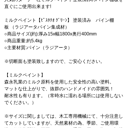
直ぐにご使用出来ます!
ミルクペイント【ﾋﾟｽﾀﾁｵ ｸﾞﾘｰﾝ】 塗装済み パイン棚
板
（
ラジアータ
パイン集成材
）
○商品サイズ(約):厚み15x幅18
00
x奥行40
0
mm
○商品重量:約5.4
kg
○主要材質:パイン
（ラジアータ）
※切断面も塗装致しますので、ご安心ください。
【
ミルクペイント】
森永乳業のミルク原料を使用した安全性の高い塗料。
マットな仕上がりで、抜群のハンドメイドの雰囲気！
耐水性も有ります。（常時水に濡れる場所には使用しない
でください。）
※サイズに関しましては、木工専用機械にて、十分注意し
てカットしていますが、天然素材の為、季節、ご使用環