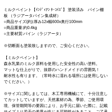
ミルクペイント【ｲﾝﾃﾞｨｱﾝ ﾀｰｺｲｽﾞ】 塗装済み パイン棚
板
（
ラジアータ
パイン集成材
）
○商品サイズ(約):厚み12x幅6
00x奥行10
0mm
○商品重量:約0.4
kg
○主要材質:パイン
（ラジアータ）
※切断面も塗装致しますので、ご安心ください。
【
ミルクペイント】
森永乳業のミルク原料を使用した安全性の高い塗料。
マットな仕上がりで、抜群のハンドメイドの雰囲気！
耐水性も有ります。（常時水に濡れる場所には使用しない
でください。）
※サイズに関しましては、木工専用機械にて、十分注意し
てカットしていますが、天然素材の為、季節、ご使用環
境、保管期間等の要因により、お手元に届いた際に、記載
サイズより若干の差異が生じる可能性があること、ご了承