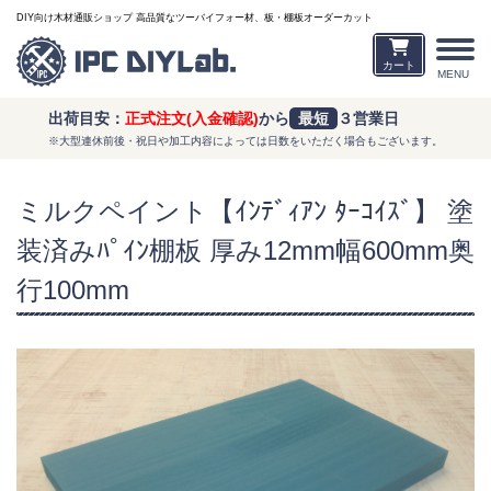
DIY向け木材通販ショップ 高品質なツーバイフォー材、板・棚板オーダーカット
カート
MENU
出荷目安：
正式注文(入金確認)
から
最短
３営業日
※大型連休前後・祝日や加工内容によっては日数をいただく場合もございます。
ミルクペイント【ｲﾝﾃﾞｨｱﾝ ﾀｰｺｲｽﾞ】 塗
装済みﾊﾟｲﾝ棚板 厚み12mm幅600mm奥
行100mm