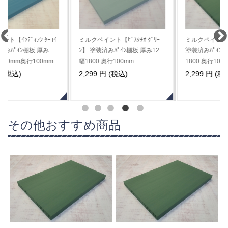
ミルクペイント【ﾋﾟｽﾀﾁｵ ｸﾞﾘｰ
ミルクペイント【ｸﾞﾘｰﾝｱｰﾐｰ】
ﾝ】 塗装済みﾊﾟｲﾝ棚板 厚み12
塗装済みﾊﾟｲﾝ棚板 厚み12 幅
幅1800 奥行100mm
1800 奥行100mm
2,299 円 (税込)
2,299 円 (税込)
その他おすすめ商品