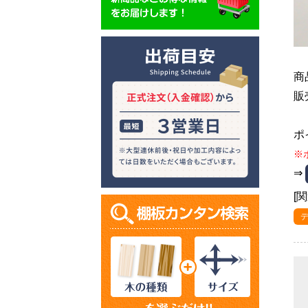
商
販
ポ
※
⇒
[