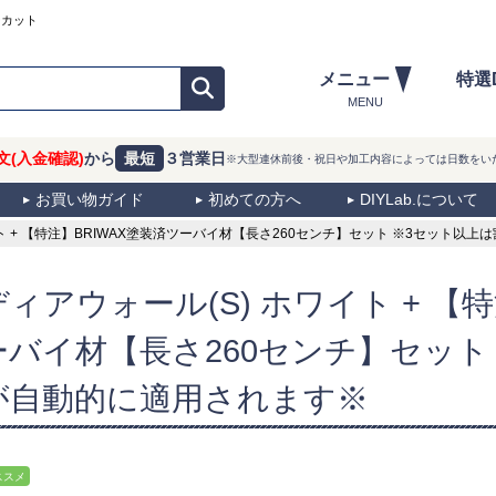
ーカット
メニュー
特選
MENU
文(入金確認)
から
最短
３営業日
※大型連休前後・祝日や加工内容によっては日数をい
お買い物ガイド
初めての方へ
DIYLab.について
ト + 【特注】BRIWAX塗装済ツーバイ材【長さ260センチ】セット ※3セット以
ディアウォール(S) ホワイト + 【
ーバイ材【長さ260センチ】セット
が自動的に適用されます※
ススメ