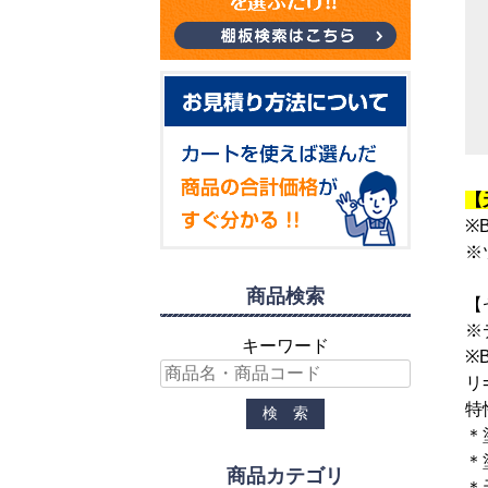
【
※
※
商品検索
【
※
キーワード
※
リ
特
＊
＊
商品カテゴリ
＊