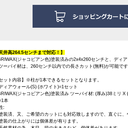
天井高264.5センチまで対応！
】
BRIWAX(ジャコビアン色)塗装済みの2x4x260センチと、ディア
ツーバイ材は、260センチ以内での長さカット(無料)が可能です
セット内容】※柱が1本できるセットとなります。
ディアウォール(S) (ホワイト)=1セット
BRIWAX(ジャコビアン色)塗装済み ツーバイ材: (厚み)38ミリ X (
=1本
性:
塗装済、又、ご希望のカットにも対応致しますので、直ぐに、
塗装の仕上がりには個体差が有ります。
天然素材の為、木目、節の大きさなど、個体差があります。