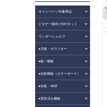
キャンペーン対象商品
ビギナー様向けDIYキット
ワンダーシェルフ
●天板・カウンター
●板／棚板
●化粧棚板（カラーボード）
●合板・MDF
●塗装済み棚板