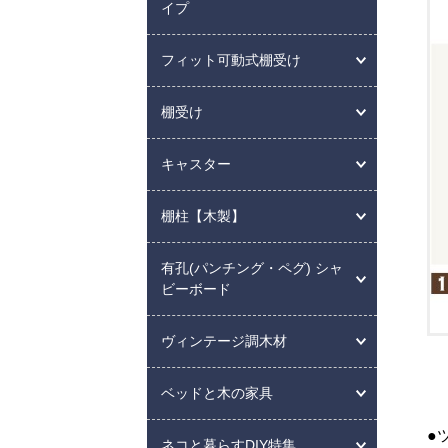
イプ
フィット可動式棚受け
棚受け
キャスター
棚柱【木製】
有孔(パンチング・ペグ) シャ
ビーボード
ヴィンテージ調木材
ベッドと木の家具
●
ネコと暮らすDIY特集