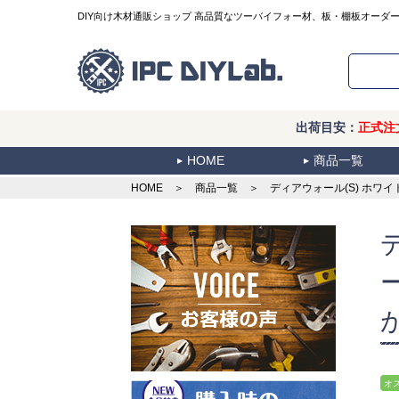
DIY向け木材通販ショップ 高品質なツーバイフォー材、板・棚板オーダ
出荷目安：
正式注
HOME
商品一覧
HOME
＞
商品一覧
＞ ディアウォール(S) ホワイ
オ