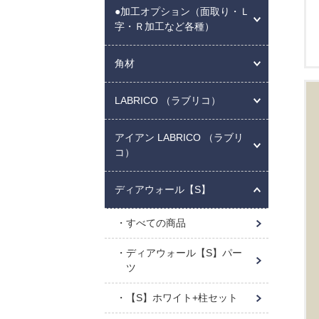
●加工オプション（面取り・Ｌ
字・Ｒ加工など各種）
角材
LABRICO （ラブリコ）
アイアン LABRICO （ラブリ
コ）
ディアウォール【S】
すべての商品
ディアウォール【S】パー
ツ
【S】ホワイト+柱セット