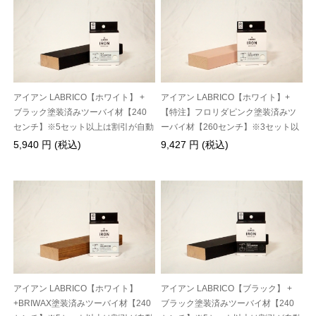
アイアン LABRICO【ホワイト】 +
アイアン LABRICO【ホワイト】+
ブラック塗装済みツーバイ材【240
【特注】フロリダピンク塗装済みツ
センチ】※5セット以上は割引が自動
ーバイ材【260センチ】※3セット以
的に適用されます※
上は割引が自動的に適用されます※
5,940 円 (税込)
9,427 円 (税込)
アイアン LABRICO【ホワイト】
アイアン LABRICO【ブラック】 +
+BRIWAX塗装済みツーバイ材【240
ブラック塗装済みツーバイ材【240