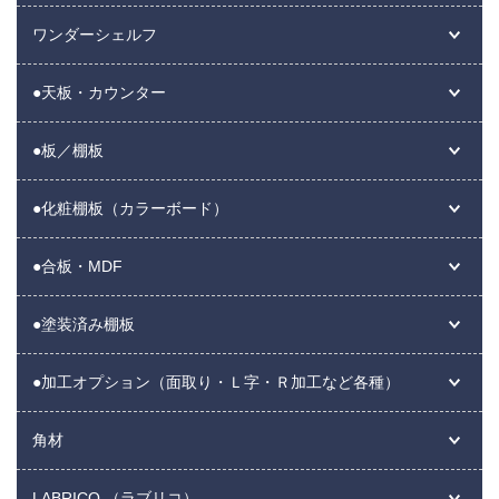
ワンダーシェルフ
●天板・カウンター
●板／棚板
●化粧棚板（カラーボード）
●合板・MDF
●塗装済み棚板
●加工オプション（面取り・Ｌ字・Ｒ加工など各種）
角材
LABRICO （ラブリコ）