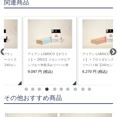
関連商品
アイアン LABRICO【ホワイ
アイアン LABRICO【ホワイ
ト】+【特注】スカンジナビア
ト】 + フロリダピンク塗装済み
ンブルー塗装済みツーバイ材
ツーバイ材【240センチ】※5
【260センチ】※3セット以上
セット以上は割引が自動的に適
9,097 円 (税込)
6,270 円 (税込)
は割引が自動的に適用されます
用されます※
※
その他おすすめ商品