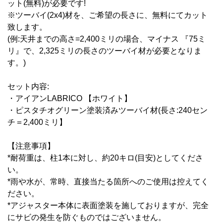
ット(無料)が必要です!
※ツーバイ(2x4)材を、ご希望の長さに、無料にてカット
致します。
(例:天井までの高さ=2,400ミリの場合、マイナス 『75ミ
リ』で、2,325ミリの長さのツーバイ材が必要となりま
す。)
セット内容:
・アイアンLABRICO 【ホワイト】
・ピスタチオグリーン塗装済みツーバイ材(長さ:240セン
チ＝2,400ミリ】
【注意事項】
*耐荷重は、柱1本に対し、約20キロ(目安)としてくださ
い。
*雨や水が、常時、直接当たる箇所へのご使用は控えてく
ださい。
*アジャスター本体に表面塗装を施しておりますが、完全
にサビの発生を防ぐものではございません。