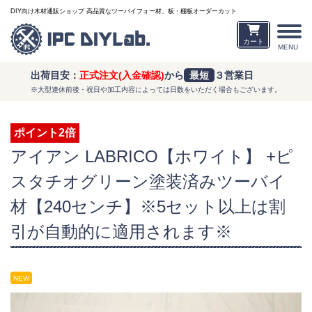
DIY向け木材通販ショップ 高品質なツーバイフォー材、板・棚板オーダーカット
カート
MENU
出荷目安：
正式注文(入金確認)
から
最短
３営業日
※大型連休前後・祝日や加工内容によっては日数をいただく場合もございます。
ポイント2倍
アイアン LABRICO【ホワイト】 +ピ
スタチオグリーン塗装済みツーバイ
材【240センチ】※5セット以上は割
引が自動的に適用されます※
NEW