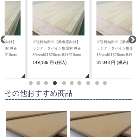
※送料無料※【業者様向け】
※送料無料※【業者様向け】
ラジアータパイン集成材 厚み
ラジアータパイン集成材 厚み
30mm幅1820mm奥行910mm
18mm幅1820mm奥行910mm
※10枚セット
※10枚単位
149,105 円 (税込)
81,048 円 (税込)
その他おすすめ商品