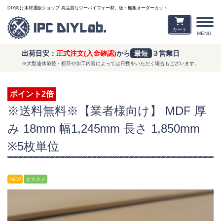
DIY向け木材通販ショップ 高品質なツーバイフォー材、板・棚板オーダーカット
カート
MENU
出荷目安：
正式注文(入金確認)
から
最短
３営業日
※大型連休前後・祝日や加工内容によっては日数をいただく場合もございます。
ポイント2倍
※送料無料※【業者様向け】 MDF 厚
み 18mm 幅1,245mm 長さ 1,850mm
※5枚単位
NEW
オススメ