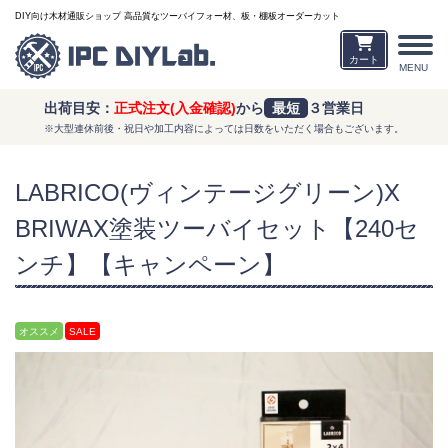
DIY向け木材通販ショップ 高品質なツーバイフォー材、板・棚板オーダーカット
カート
MENU
出荷目安：
正式注文(入金確認)
から
最短
３営業日
※大型連休前後・祝日や加工内容によっては日数をいただく場合もございます。
LABRICO(ヴィンテージグリーン)X
BRIWAX塗装ツーバイセット【240セ
ンチ】【キャンペーン】
オススメ
SALE