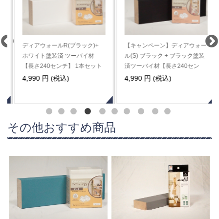
ィアウォー
LABRICO(ヴィンテージグリー
LABRICO(マットブラック)
ブラック塗装
ン) X【特注】オスモカラー塗
インディアンターコイズ
40セン
装済(ノーマルクリア) ツーバイ
ーバイ セット【240セン
材 セット【260センチ】※３セ
【キャンペーン】
8,877 円 (税込)
4,990 円 (税込)
ット以上は割引が自動的に適用
されます※
その他おすすめ商品