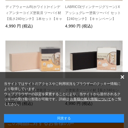
ディアウォールR(ホワイト)+インデ
LABRICO(ヴィンテージグリーン) X
ィアンターコイズ塗装済 ツーバイ材
アッシュグレー塗装ツーバイ セット
【長さ240センチ】 1本セット【キャ
【240センチ】【キャンペーン】
ンペーン】
4,990 円 (税込)
4,990 円 (税込)
×
当サイトではサイトのアクセスやご利用状況をブラウザーのクッキー情報に
ディアウォールR(ダークブラウ
ディアウォール(S)ホワイト +ブラッ
より取得しています。
ン)+フロリダピンク塗装済 ツーバイ
ク塗装済ツーバイ材【長さ240セン
ウェブブラウザーの設定を変更することにより、当サイトから送付されるク
材 【長さ240センチ】 1本セット
チ】1本セット【キャンペーン】
ッキーの受け取り拒否が可能です。詳細は
お客様の個人情報について
をご覧
【キャンペーン】
4,990 円 (税込)
4,990 円 (税込)
ください。
同意する
この商品に対するお客様の声