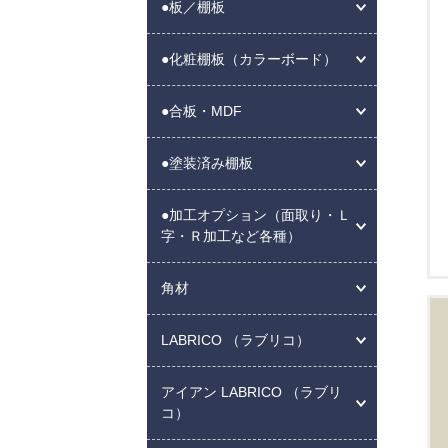
●板／棚板
●化粧棚板（カラーボード）
●合板・MDF
●塗装済み棚板
●加工オプション（面取り・Ｌ
字・Ｒ加工など各種）
角材
LABRICO （ラブリコ）
アイアン LABRICO （ラブリ
コ）