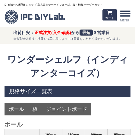
DIY向け木材通販ショップ 高品質なツーバイフォー材、板・棚板オーダーカット
カート
MENU
出荷目安：
正式注文(入金確認)
から
最短
３営業日
※大型連休前後・祝日や加工内容によっては日数をいただく場合もございます。
ワンダーシェルフ（インディ
アンターコイズ）
規格サイズ一覧表
ポール
板
ジョイントボード
ポール
100mm
150mm
200mm
250mm