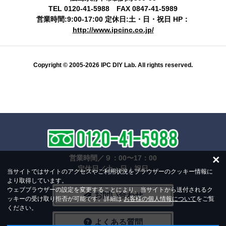
TEL 0120-41-5988 FAX 0847-41-5989
営業時間:9:00-17:00 定休日:土・日・祝日 HP：
http://www.ipcinc.co.jp/
Copyright © 2005-2026 IPC DIY Lab. All rights reserved.
×
営業時間／９：00〜17：00
定休日／土・日・祝日
当サイトではサイトのアクセスやご利用状況をブラウザーのクッキー情報に
より取得しています。
ウェブブラウザーの設定を変更することにより、当サイトから送付されるク
お問い合わせ
ッキーの受け取り拒否が可能です。詳細は
お客様の個人情報について
をご覧
ください。
よくある質問