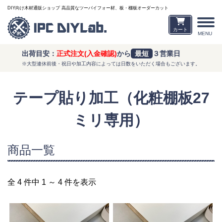
DIY向け木材通販ショップ 高品質なツーバイフォー材、板・棚板オーダーカット
カート
MENU
出荷目安：
正式注文(入金確認)
から
最短
３営業日
※大型連休前後・祝日や加工内容によっては日数をいただく場合もございます。
テープ貼り加工（化粧棚板27
ミリ専用）
商品一覧
全 4 件中 1 ～ 4 件を表示